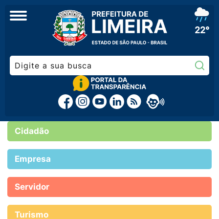
22°
Pe
Cidadão
Empresa
Servidor
Turismo