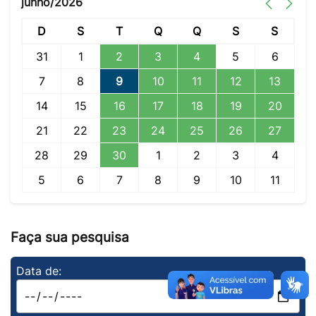
junho/2026
D
S
T
Q
Q
S
S
31
1
2
3
4
5
6
7
8
9
10
11
12
13
14
15
16
17
18
19
20
21
22
23
24
25
26
27
28
29
30
1
2
3
4
5
6
7
8
9
10
11
Faça sua pesquisa
Data de: