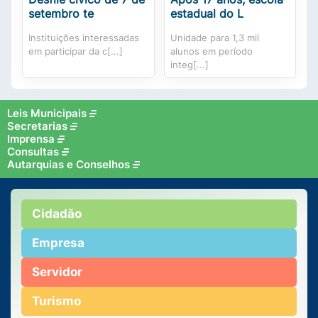
setembro te
estadual do L
Instituições interessadas
Unidade para 1,3 mil
em participar da c[...]
alunos em período
integ[...]
Leis Municipais
Secretarias
Imprensa
Consultas
Autarquias e Conselhos
Cidadão
Empresa
Servidor
Turismo