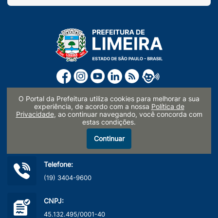
O Portal da Prefeitura utiliza cookies para melhorar a sua
experiência, de acordo com a nossa
Política de
Endereço:
Privacidade
, ao continuar navegando, você concorda com
estas condições.
Paço Municipal Prefeito Waldemar Mattos Silveira
Rua Prefeito Doutor Alberto Ferreira nº 179
Continuar
Centro, Limeira/SP - CEP: 13481-900
Telefone:
(19) 3404-9600
CNPJ:
45.132.495/0001-40