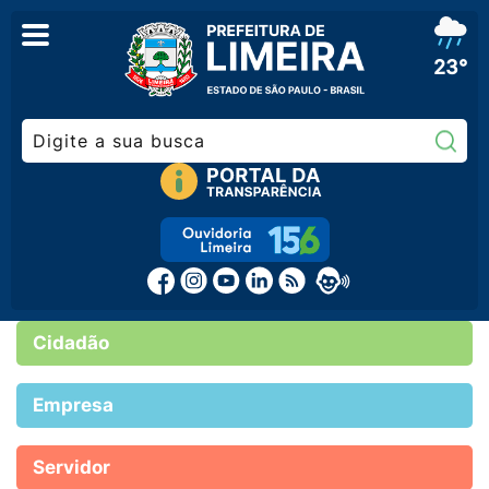
23°
Pe
Cidadão
Empresa
Servidor