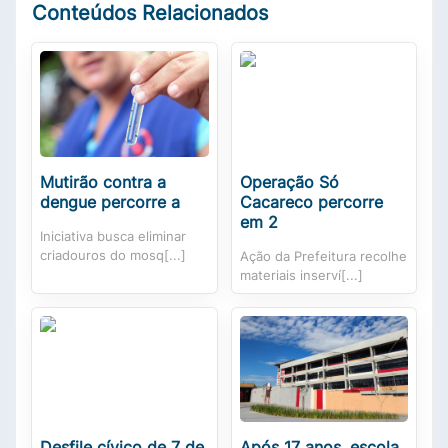
Conteúdos Relacionados
Mutirão contra a
Operação Só
dengue percorre a
Cacareco percorre
em 2
Iniciativa busca eliminar
criadouros do mosq[...]
Ação da Prefeitura recolhe
materiais inserví[...]
Desfile cívico de 7 de
Após 17 anos, escola