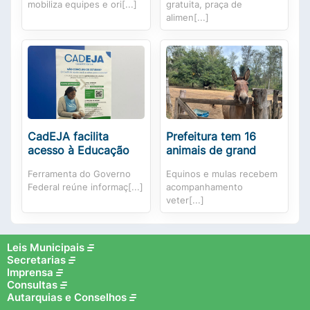
mobiliza equipes e ori[...]
gratuita, praça de
alimen[...]
CadEJA facilita
Prefeitura tem 16
acesso à Educação
animais de grand
Ferramenta do Governo
Equinos e mulas recebem
Federal reúne informaç[...]
acompanhamento
veter[...]
Leis Municipais
Secretarias
Imprensa
Consultas
Autarquias e Conselhos