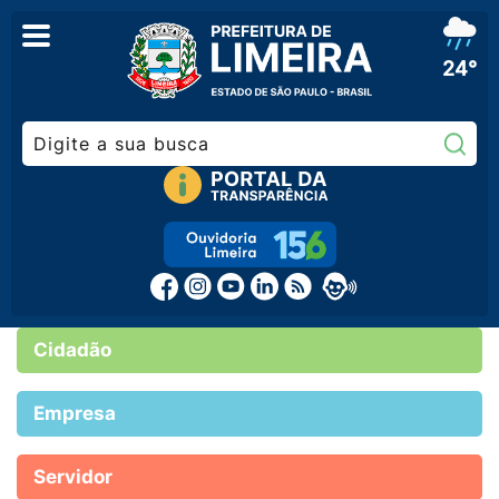
24°
Pe
Cidadão
Empresa
Servidor