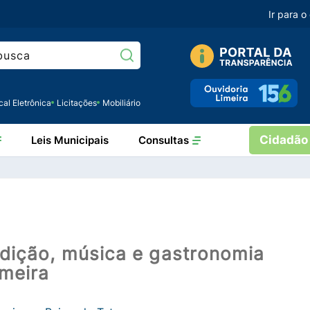
Ir para 
Pesquisar:
cal Eletrônica
Licitações
Mobiliário
Cidadão
Leis Municipais
Consultas
radição, música e gastronomia
meira