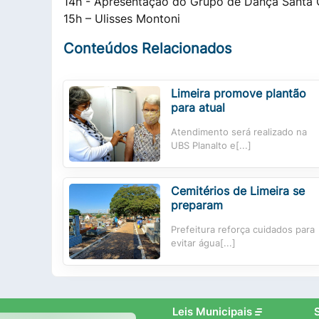
14h - Apresentação do Grupo de Dança Santa O
15h – Ulisses Montoni
Conteúdos Relacionados
Limeira promove plantão
para atual
Atendimento será realizado na
UBS Planalto e[...]
Cemitérios de Limeira se
preparam
Prefeitura reforça cuidados para
evitar água[...]
Leis Municipais