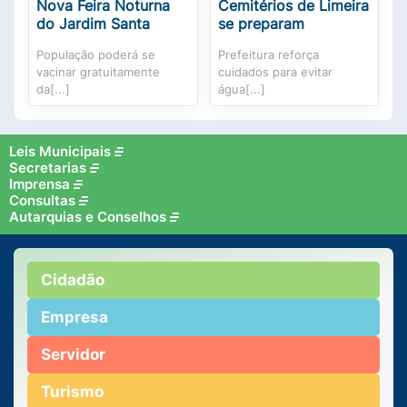
Nova Feira Noturna
Cemitérios de Limeira
do Jardim Santa
se preparam
População poderá se
Prefeitura reforça
vacinar gratuitamente
cuidados para evitar
da[...]
água[...]
Leis Municipais
Secretarias
Imprensa
Consultas
Autarquias e Conselhos
Cidadão
Empresa
Servidor
Turismo