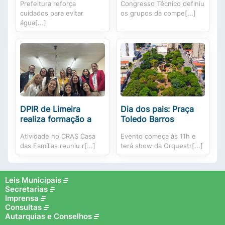
Prefeitura reforça
Congresso Técnico definiu
cuidados para evitar
os grupos da compe[...]
água[...]
DPIR de Limeira
Dia dos pais: Praça
realiza formação a
Toledo Barros
Atividade no CRAS Casa
Evento começa às 11h e
das Famílias reuniu r[...]
terá show da Orquestr[...]
Leis Municipais
Secretarias
Imprensa
Consultas
Autarquias e Conselhos