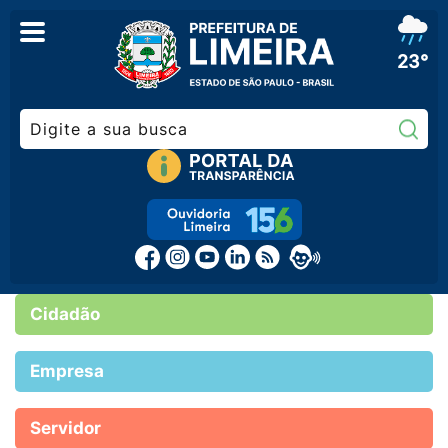
23°
Pe
Cidadão
Empresa
Servidor