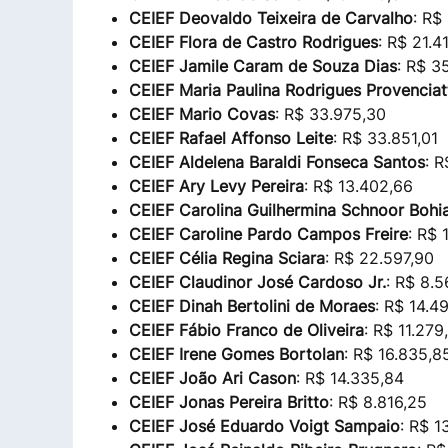
CEIEF Deovaldo Teixeira de Carvalho
: R$
CEIEF Flora de Castro Rodrigues
: R$ 21.4
CEIEF Jamile Caram de Souza Dias
: R$ 3
CEIEF Maria Paulina Rodrigues Provenciat
CEIEF Mario Covas
: R$ 33.975,30
CEIEF Rafael Affonso Leite
: R$ 33.851,01
CEIEF Aldelena Baraldi Fonseca Santos
: R
CEIEF Ary Levy Pereira
: R$ 13.402,66
CEIEF Carolina Guilhermina Schnoor Bohi
CEIEF Caroline Pardo Campos Freire
: R$ 
CEIEF Célia Regina Sciara
: R$ 22.597,90
CEIEF Claudinor José Cardoso Jr.
: R$ 8.
CEIEF Dinah Bertolini de Moraes
: R$ 14.4
CEIEF Fábio Franco de Oliveira
: R$ 11.279
CEIEF Irene Gomes Bortolan
: R$ 16.835,8
CEIEF João Ari Cason
: R$ 14.335,84
CEIEF Jonas Pereira Britto
: R$ 8.816,25
CEIEF José Eduardo Voigt Sampaio
: R$ 1