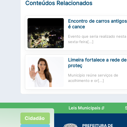
Conteúdos Relacionados
Encontro de carros antigos
é cance
Evento que seria realizado nesta
sexta-feira[...]
Limeira fortalece a rede de
proteç
Município reúne serviços de
acolhimento e or[...]
Leis Municipais
Cidadão