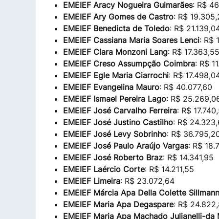
EMEIEF Aracy Nogueira Guimarães
: R$ 4
EMEIEF Ary Gomes de Castro
: R$ 19.305
EMEIEF Benedicta de Toledo
: R$ 21.139,0
EMEIEF Cassiana Maria Soares Lenci
: R$ 
EMEIEF Clara Monzoni Lang
: R$ 17.363,5
EMEIEF Creso Assumpção Coimbra
: R$ 1
EMEIEF Egle Maria Ciarrochi
: R$ 17.498,0
EMEIEF Evangelina Mauro
: R$ 40.077,60
EMEIEF Ismael Pereira Lago
: R$ 25.269,0
EMEIEF José Carvalho Ferreira
: R$ 17.740
EMEIEF José Justino Castilho
: R$ 24.323
EMEIEF José Levy Sobrinho
: R$ 36.795,2
EMEIEF José Paulo Araújo Vargas
: R$ 18.
EMEIEF José Roberto Braz
: R$ 14.341,95
EMEIEF Laércio Corte
: R$ 14.211,55
EMEIEF Limeira
: R$ 23.072,64
EMEIEF Márcia Apa Della Colette Sillman
EMEIEF Maria Apa Degaspare
: R$ 24.822
EMEIEF Maria Apa Machado Julianelli-da 