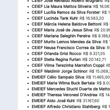
CEIEF José Reinaldo Ribeiro Brugnaro
: R$
CEIEF Lia Maura Mattos Silveira
: R$ 16.06
CEIEF Lucília Ramos da Silva Forster
: R$ 
CEIEF Lucinda Tank Kuhl
: R$ 16.583,20
CEIEF Márcia Helena Baldove Bettoni
: R$
CEIEF Maria José de Jesus Silva
: R$ 20.9
CEIEF Mariana Seleghin Pereira
: R$ 8.186
CEIEF Murilo Lemos Mendes da Silva
: R$
CEIEF Neusa Francisco Correa da Silva
: 
CEIEF Orlanda Grisi Rocco
: R$ 9.321,55
CEIEF Stella Regina Furlan
: R$ 20.142,71
CEIEF Vilma Terezinha Marrafon Coppi
: R
CEIEF Waldimir Jorge Schinor
: R$ 15.069
EMEIEF Célio Sampaio Silva
: R$ 11.465,00
EMEIEF Maria Wilma Buck Bertaia
: R$ 8.0
EMEIEF Mercedes Stuchi Duarte de Matto
EMEIEF Theresa Veronesi D'Andrea
: R$ 14
EMEIEF Aldo José Kuhl
: R$ 31.167,60
EMEIEF Alfredo Christiano Stahlberg
: R$ 