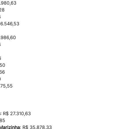
6.980,63
,28
4
16.546,53
5
1.986,60
4
6
,50
,66
0
775,55
n
: R$ 27.310,63
,85
Marizinha
: R$ 35.878,33