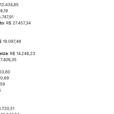
 12.434,85
18,19
5.747,91
to
: R$ 27.457,34
$ 19.097,48
anza
: R$ 14.248,23
17.406,35
563,60
90,69
,59
5
3.720,51