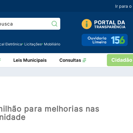
Ir para 
Pesquisar:
cal Eletrônica
Licitações
Mobiliário
Cidadão
Leis Municipais
Consultas
milhão para melhorias nas
unidade