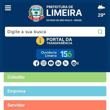
29°
Pe
Cidadão
Empresa
Servidor