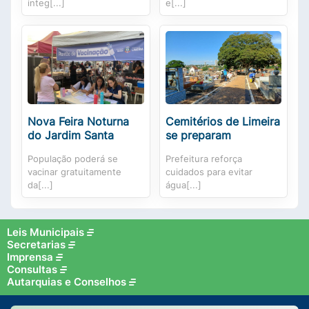
integ[...]
e[...]
Nova Feira Noturna
Cemitérios de Limeira
do Jardim Santa
se preparam
População poderá se
Prefeitura reforça
vacinar gratuitamente
cuidados para evitar
da[...]
água[...]
Leis Municipais
Secretarias
Imprensa
Consultas
Autarquias e Conselhos