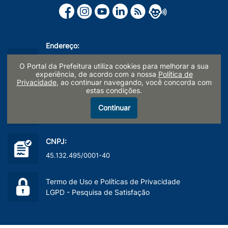
Endereço:
Paço Municipal Prefeito Waldemar Mattos Silveira
O Portal da Prefeitura utiliza cookies para melhorar a sua
Rua Prefeito Doutor Alberto Ferreira nº 179
experiência, de acordo com a nossa
Política de
Centro, Limeira/SP - CEP: 13481-900
Privacidade
, ao continuar navegando, você concorda com
estas condições.
Telefone:
Continuar
(19) 3404-9600
CNPJ:
45.132.495/0001-40
Termo de Uso e Políticas de Privacidade
LGPD - Pesquisa de Satisfação