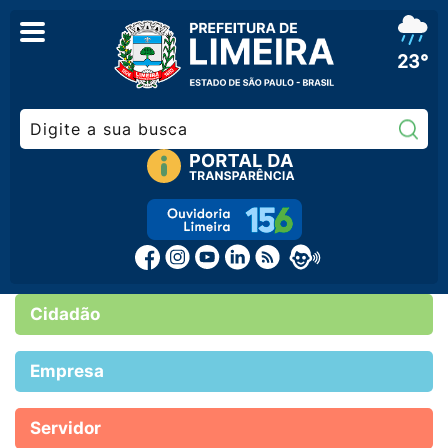
23°
Pe
Cidadão
Empresa
Servidor