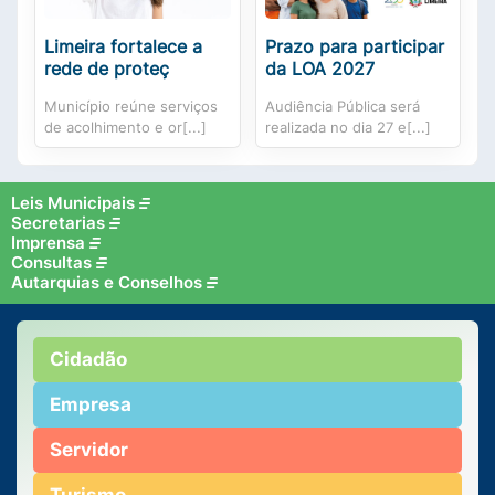
Limeira fortalece a
Prazo para participar
rede de proteç
da LOA 2027
Município reúne serviços
Audiência Pública será
de acolhimento e or[...]
realizada no dia 27 e[...]
Leis Municipais
Secretarias
Imprensa
Consultas
Autarquias e Conselhos
Cidadão
Empresa
Servidor