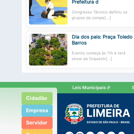
Prefeitura d
Congresso Técnico definiu os
grupos da compe[...]
Dia dos pais: Praça Toledo
Barros
Evento começa às 11h e terá
show da Orquestr[...]
Leis Municipais
Cidadão
Empresa
Servidor