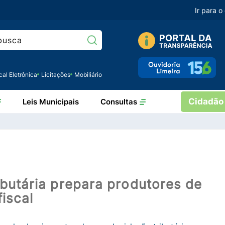
Ir para 
Pesquisar:
cal Eletrônica
Licitações
Mobiliário
Cidadão
Leis Municipais
Consultas
ibutária prepara produtores de
iscal