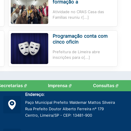
formação a
Atividade no CRAS Casa das
Famílias reuniu r[...]
Programação conta com
cinco oficin
Prefeitura de Limeira abre
inscrições para o[...]
Secretarias
Imprensa
Consultas
Endereço:
Paço Municipal Prefeito Waldemar Mattos Silveira
Rua Prefeito Doutor Alberto Ferreira nº 179
Centro, Limeira/SP - CEP: 13481-900