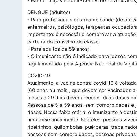
- Para crianças e adolescentes de 10 a 14 anos
DENGUE (adultos)
- Para profissionais da área de saúde (de até 
enfermeiros, psicólogos, terapeutas ocupacionai
Importante: é necessário comprovar a atuação 
carteira do conselho de classe;
- Para adultos de 59 anos;
- O imunizante não é indicado para idosos com
regulamentado pela Agência Nacional de Vigilân
COVID-19
Atualmente, a vacina contra covid-19 é volta
(60 anos ou mais), que devem ser vacinados a 
meses e 29 dias devem receber duas doses da v
Pessoas de 5 a 59 anos, sem comorbidades e j
doses. Nessa faixa etária, o imunizante é des
uma dose anualmente. São eles: pessoas vivend
ribeirinhos, quilombolas, puérperas, trabalhad
pessoas com comorbidades, pessoas privadas d