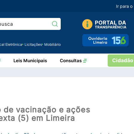
Ir para 
Pesquisar:
cal Eletrônica
Licitações
Mobiliário
Cidadão
Leis Municipais
Consultas
o de vacinação e ações
sexta (5) em Limeira