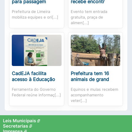
para passagem
recebe encontr
Prefeitura de Limeira
Evento tem entrada
mobiliza equipes e ori[...]
gratuita, praça de
alimen[...]
CadEJA facilita
Prefeitura tem 16
acesso à Educação
animais de grand
Ferramenta do Governo
Equinos e mulas recebem
Federal reúne informaç[...]
acompanhamento
veter[...]
Leis Municipais
Secretarias
Imprensa