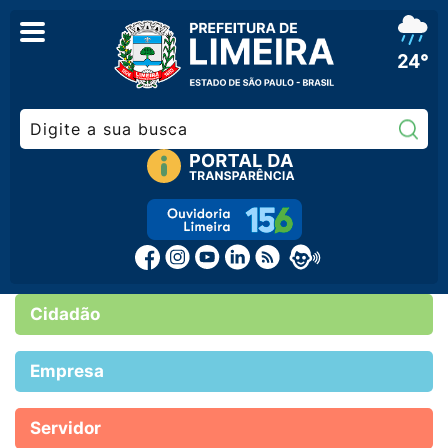
24°
Pe
Cidadão
Empresa
Servidor