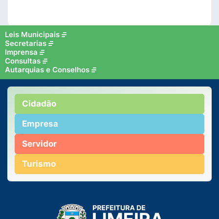
Leis Municipais
Secretarias
Imprensa
Consultas
Autarquias e Conselhos
Cidadão
Empresa
Servidor
Turismo