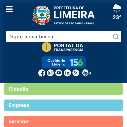
23°
Pe
Cidadão
Empresa
Servidor