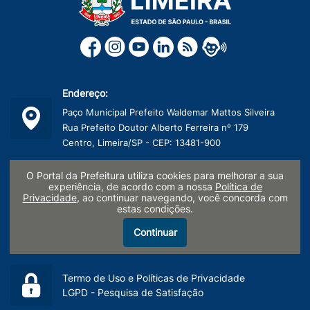
Endereço:
Paço Municipal Prefeito Waldemar Mattos Silveira
Rua Prefeito Doutor Alberto Ferreira nº 179
Centro, Limeira/SP - CEP: 13481-900
Telefone:
O Portal da Prefeitura utiliza cookies para melhorar a sua
experiência, de acordo com a nossa
Política de
(19) 3404-9600
Privacidade
, ao continuar navegando, você concorda com
estas condições.
CNPJ:
Continuar
45.132.495/0001-40
Termo de Uso e Políticas de Privacidade
LGPD - Pesquisa de Satisfação