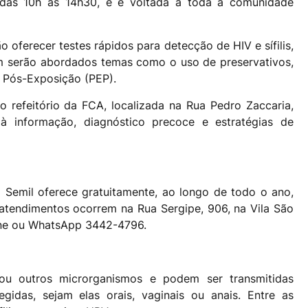
 das 10h às 14h30, e é voltada a toda a comunidade
 oferecer testes rápidos para detecção de HIV e sífilis,
m serão abordados temas como o uso de preservativos,
ia Pós-Exposição (PEP).
 refeitório da FCA, localizada na Rua Pedro Zaccaria,
 à informação, diagnóstico precoce e estratégias de
o Semil oferece gratuitamente, ao longo de todo o ano,
 atendimentos ocorrem na Rua Sergipe, 906, na Vila São
one ou WhatsApp 3442-4796.
 ou outros microrganismos e podem ser transmitidas
egidas, sejam elas orais, vaginais ou anais. Entre as