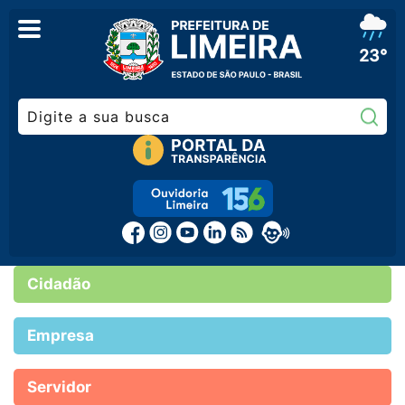
23°
Pe
Cidadão
Empresa
Servidor