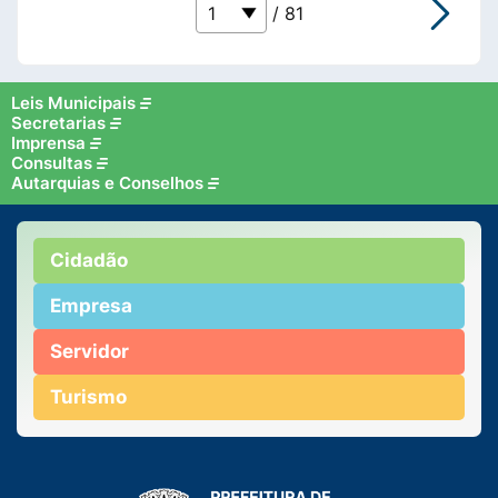
/ 81
Leis Municipais
Secretarias
Imprensa
Consultas
Autarquias e Conselhos
Cidadão
Empresa
Servidor
Turismo