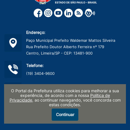
Endereço:
Paço Municipal Prefeito Waldemar Mattos Silveira
Rua Prefeito Doutor Alberto Ferreira nº 179
Centro, Limeira/SP - CEP: 13481-900
Telefone:
(19) 3404-9600
CNPJ:
O Portal da Prefeitura utiliza cookies para melhorar a sua
45.132.495/0001-40
experiência, de acordo com a nossa
Política de
Privacidade
, ao continuar navegando, você concorda com
estas condições.
Termo de Uso e Políticas de Privacidade
Continuar
LGPD - Pesquisa de Satisfação