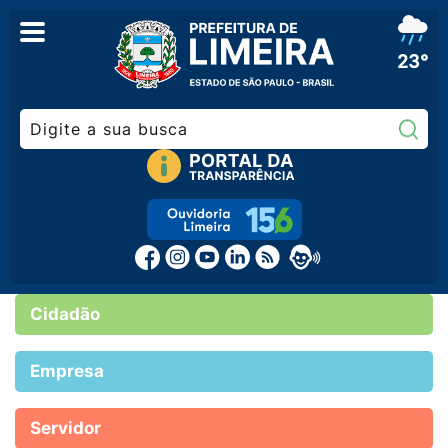
23°
Pe
Cidadão
Empresa
Servidor