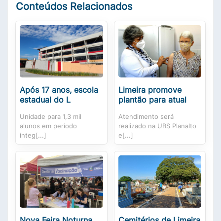
Conteúdos Relacionados
Após 17 anos, escola
Limeira promove
estadual do L
plantão para atual
Unidade para 1,3 mil
Atendimento será
alunos em período
realizado na UBS Planalto
integ[...]
e[...]
Nova Feira Noturna
Cemitérios de Limeira