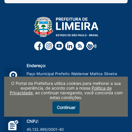
Endereço:
Paço Municipal Prefeito Waldemar Mattos Silveira
Rua Prefeito Doutor Alberto Ferreira nº 179
O Portal da Prefeitura utiliza cookies para melhorar a sua
Centro, Limeira/SP - CEP: 13481-900
experiência, de acordo com a nossa
Política de
Privacidade
, ao continuar navegando, você concorda com
estas condições.
Telefone:
(19) 3404-9600
Continuar
CNPJ:
45.132.495/0001-40