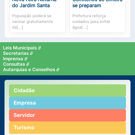
do Jardim Santa
se preparam
População poderá se
Prefeitura reforça
vacinar gratuitamente
cuidados para evitar
da[...]
água[...]
Leis Municipais
Secretarias
Imprensa
Consultas
Autarquias e Conselhos
Cidadão
Empresa
Servidor
Turismo