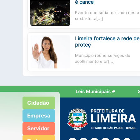
é cance
Evento que seria realizado nesta
sexta-feira[...]
Limeira fortalece a rede de
proteç
Município reúne serviços de
acolhimento e or[...]
Leis Municipais
Cidadão
Empresa
Servidor