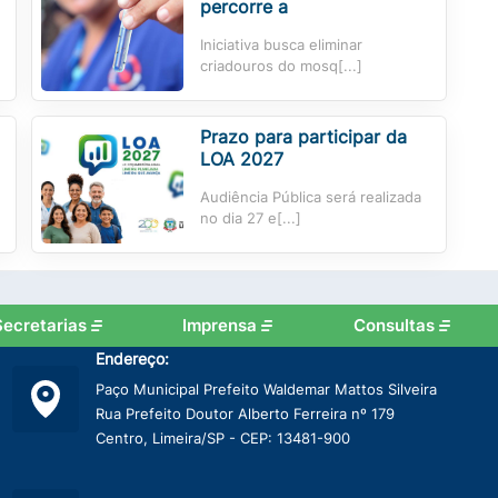
percorre a
Iniciativa busca eliminar
criadouros do mosq[...]
Prazo para participar da
LOA 2027
Audiência Pública será realizada
no dia 27 e[...]
Secretarias
Imprensa
Consultas
Endereço:
Paço Municipal Prefeito Waldemar Mattos Silveira
Rua Prefeito Doutor Alberto Ferreira nº 179
Centro, Limeira/SP - CEP: 13481-900